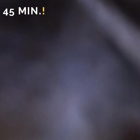
45 MIN.
!