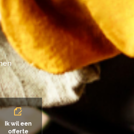
nnen
Ik wil een
offerte