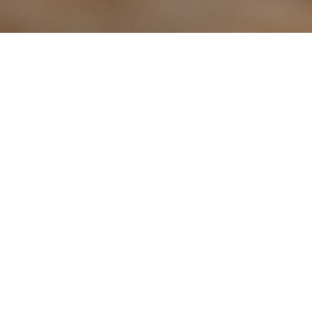
SMAW
Oxy-
(Shielded
acetyleen
Metal Arc
lassen
Welding)
(Gaslassen)
Aantal keer bekeken: 62448
NALE LASSERS AAN