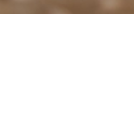
Elektronenstraallassen
(Electron
Laserlassen
Beam
Welding -
EBW)