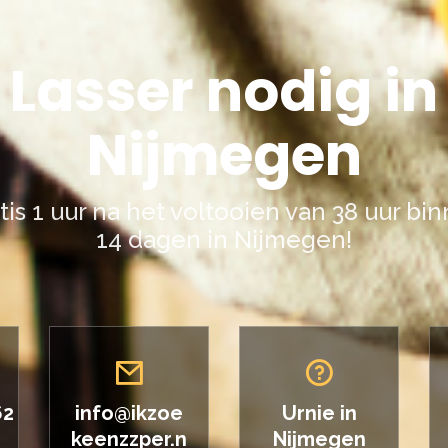
Lasser nodig in
Nijmegen
tis 1 uur na het voltooien van 38 uur bi
14 dagen in Nijmegen!
62
info@ikzoe
Urnie in
keenzzper.n
Nijmegen