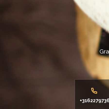
Gra
+316227973