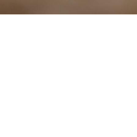
TIG Lassen
MIG/MAG
(Tungsten
Lassen
Inert Gas)
WE BIEDEN JE MET PLEZIER PROFESSIO