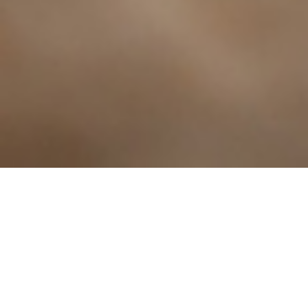
TIG Lassen (Tungsten
MIG/MAG Lassen
Inert Gas)
Aantal keer bekeken: 62528